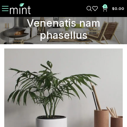
0
$
0.00
Venenatis nam
phasellus