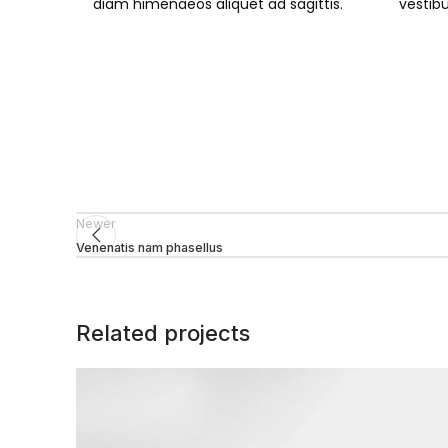
diam himenaeos aliquet ad sagittis.
vestib
Newer
Venenatis nam phasellus
Related projects