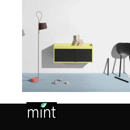
Kitchen
Suspendisse quam at vestibulum