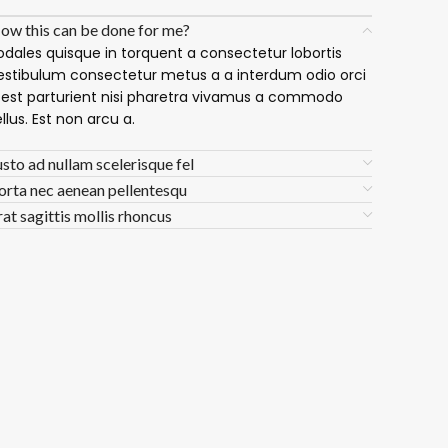
ow this can be done for me?
odales quisque in torquent a consectetur lobortis
estibulum consectetur metus a a interdum odio orci
 est parturient nisi pharetra vivamus a commodo
ellus. Est non arcu a.
usto ad nullam scelerisque fel
orta nec aenean pellentesqu
rat sagittis mollis rhoncus