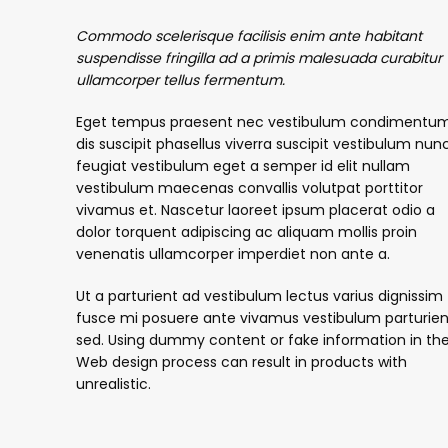
Commodo scelerisque facilisis enim ante habitant
suspendisse fringilla ad a primis malesuada curabitur
ullamcorper tellus fermentum.
Eget tempus praesent nec vestibulum condimentu
dis suscipit phasellus viverra suscipit vestibulum nun
feugiat vestibulum eget a semper id elit nullam
vestibulum maecenas convallis volutpat porttitor
vivamus et. Nascetur laoreet ipsum placerat odio a
dolor torquent adipiscing ac aliquam mollis proin
venenatis ullamcorper imperdiet non ante a.
Ut a parturient ad vestibulum lectus varius dignissim
fusce mi posuere ante vivamus vestibulum parturien
sed. Using dummy content or fake information in the
Web design process can result in products with
unrealistic.