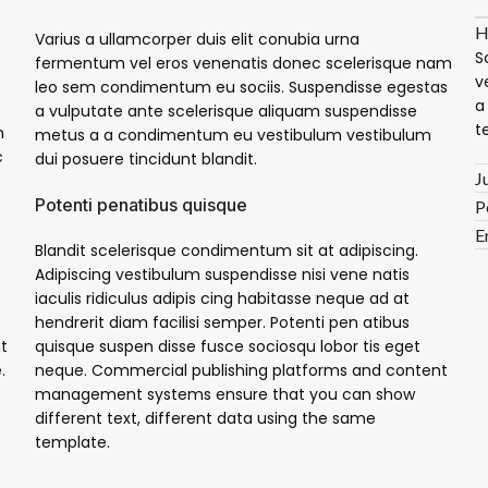
H
Varius a ullamcorper duis elit conubia urna
S
fermentum vel eros venenatis donec scelerisque nam
v
leo sem condimentum eu sociis. Suspendisse egestas
a
a vulputate ante scelerisque aliquam suspendisse
t
m
metus a a condimentum eu vestibulum vestibulum
c
dui posuere tincidunt blandit.
J
Potenti penatibus quisque
P
E
Blandit scelerisque condimentum sit at adipiscing.
Adipiscing vestibulum suspendisse nisi vene natis
iaculis ridiculus adipis cing habitasse neque ad at
hendrerit diam facilisi semper. Potenti pen atibus
t
quisque suspen disse fusce sociosqu lobor tis eget
.
neque. Commercial publishing platforms and content
management systems ensure that you can show
different text, different data using the same
template.