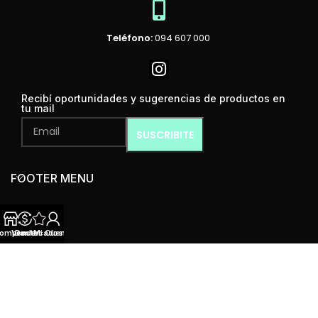
Teléfono:
094 607 000
Recibí oportunidades y sugerencias de productos en
tu mail
FOOTER MENU
omprar
Vender
Destacados
Mi Cuenta
MENÚ
Mint Condition
2024 Todos los derechos reservados