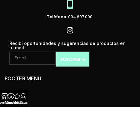
Teléfono:
094 607 000
Recibí oportunidades y sugerencias de productos en
tu mail
FOOTER MENU
omprar
Vender
Destacados
Mi Cuenta
MENÚ
Mint Condition
2024 Todos los derechos reservados