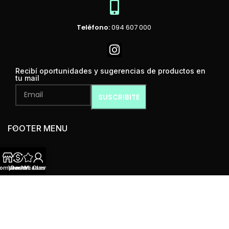
Teléfono:
094 607 000
Recibí oportunidades y sugerencias de productos en
tu mail
FOOTER MENU
omprar
Vender
Destacados
Mi Cuenta
MENÚ
Mint Condition
2024 Todos los derechos reservados