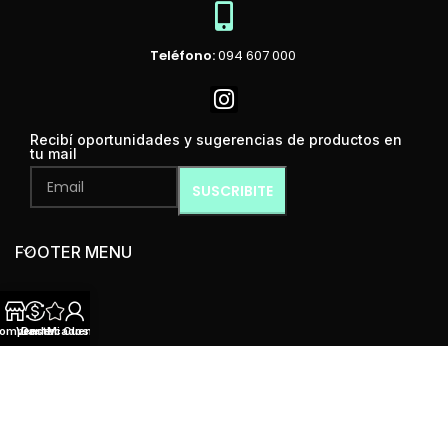
Teléfono:
094 607 000
Recibí oportunidades y sugerencias de productos en
tu mail
FOOTER MENU
omprar
Vender
Destacados
Mi Cuenta
MENÚ
Mint Condition
2024 Todos los derechos reservados