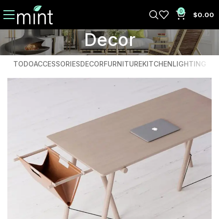
0
$
0.00
Decor
TODO
ACCESSORIES
DECOR
FURNITURE
KITCHEN
LIGHTING