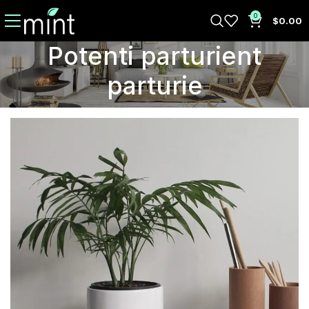
0
$
0.00
Potenti parturient
parturie